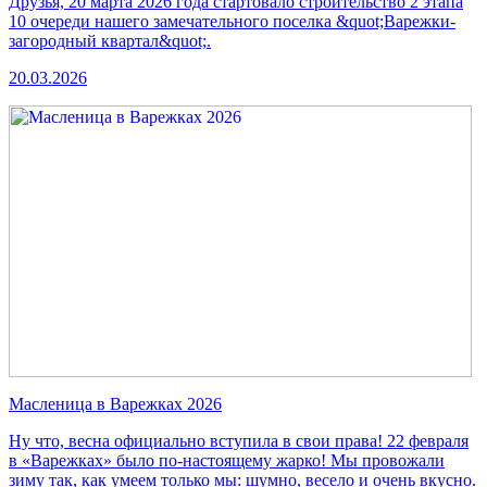
Друзья, 20 марта 2026 года стартовало строительство 2 этапа
10 очереди нашего замечательного поселка &quot;Варежки-
загородный квартал&quot;.
20.03.2026
Масленица в Варежках 2026
Ну что, весна официально вступила в свои права! 22 февраля
в «Варежках» было по-настоящему жарко! Мы провожали
зиму так, как умеем только мы: шумно, весело и очень вкусно.