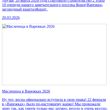
Друзья, 20 марта 2026 года стартовало строительство 2 этапа
10 очереди нашего замечательного поселка &quot;Варежки-
загородный квартал&quot;.
20.03.2026
Масленица в Варежках 2026
Ну что, весна официально вступила в свои права! 22 февраля
в «Варежках» было по-настоящему жарко! Мы провожали
зиму так, как умеем только мы: шумно, весело и очень вкусно.